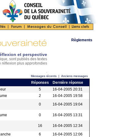
Règlements
éflexion et perspective
ique, sont publiés des textes
e réflexion plus approfondies
.
Messages récents
|
Anciens messages
Réponses
Dernière réponse
ieur
5
16-04-2005 20:31
eaume
2
16-04-2005 19:58
0
16-04-2005 19:04
eaume
0
16-04-2005 13:31
16
16-04-2005 12:34
Blanche
6
16-04-2005 12:06