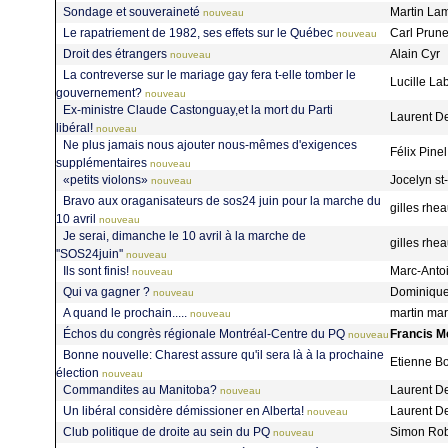
Sondage et souveraineté
Martin La
nouveau
Le rapatriement de 1982, ses effets sur le Québec
Carl Prun
nouveau
Droit des étrangers
Alain Cyr
nouveau
La contreverse sur le mariage gay fera t-elle tomber le
Lucille La
gouvernement?
nouveau
Ex-ministre Claude Castonguay,et la mort du Parti
Laurent D
libéral!
nouveau
Ne plus jamais nous ajouter nous-mêmes d'exigences
Félix Pine
supplémentaires
nouveau
«petits violons»
Jocelyn s
nouveau
Bravo aux oraganisateurs de sos24 juin pour la marche du
gilles rh
10 avril
nouveau
Je serai, dimanche le 10 avril à la marche de
gilles rh
''SOS24juin''
nouveau
Ils sont finis!
Marc-Anto
nouveau
Qui va gagner ?
Dominique
nouveau
A quand le prochain.....
martin mar
nouveau
Échos du congrès régionale Montréal-Centre du PQ
Francis M
nouveau
Bonne nouvelle: Charest assure qu'il sera là à la prochaine
Etienne B
élection
nouveau
Commandites au Manitoba?
Laurent D
nouveau
Un libéral considère démissioner en Alberta!
Laurent D
nouveau
Club politique de droite au sein du PQ
Simon Ro
nouveau