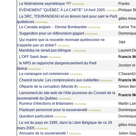
Le fédéralisme asymétrique ?!?
Franks
nouveau
ÉVÉNEMENT "QUÉBEC À LA CARTE" 14 Avril 2005
Philippe 
nouveau
La SRC, TOURANGEAU et un témoin taré pour salir le Parti
gilles rh
québécois
nouveau
Le Canada anglais -- Denise Bombardier
Karine Tr
nouveau
Suggestion pour un référundum gagant
Dominique
nouveau
Qui espère que la nouvelle monnaie québecoise ne
Jaja
s'appelle pas un dollar?
nouveau
Manitoba ne serait pas bilingue .
Laurent D
nouveau
L'OFF Saint-Jean
Francis M
nouveau
le NPD se rapproche dangereusement du Parti
Jocelyn s
libéral
nouveau
La campagne est commencée
CSavard2
nouveau
Charest recule: Les compressions aux oubliettes
Francis M
nouveau
ONparle de la corruption (Monde.fr)
Simon Ben
nouveau
Lancement du site web de l'Aile jeunesse du Conseil de la
Francis M
souveraineté du Québec
nouveau
Rumeur d'élections et tintamares
Martin La
nouveau
Plaidoyer personnel pour la souveraineté
Dominique
nouveau
Question particulière
Dominique
nouveau
Le vol du pays en 1995, dans la Libre Belgique de ce 29
gilles rh
mars 2005
nouveau
Annuaire de la souveraineté !
Julien Ga
nouveau