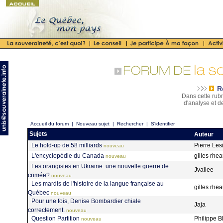
R
Dans cette rubr
d'analyse et d
Accueil du forum
|
Nouveau sujet
|
Rechercher
|
S'identifier
Sujets
Auteur
Le hold-up de 58 milliards
Pierre Les
nouveau
L'encyclopédie du Canada
gilles rh
nouveau
Les orangistes en Ukraine: une nouvelle guerre de
Jvallee
crimée?
nouveau
Les mardis de l'histoire de la langue française au
gilles rh
Québec
nouveau
Pour une fois, Denise Bombardier chiale
Jaja
correctement.
nouveau
Question Partition
Philippe 
nouveau