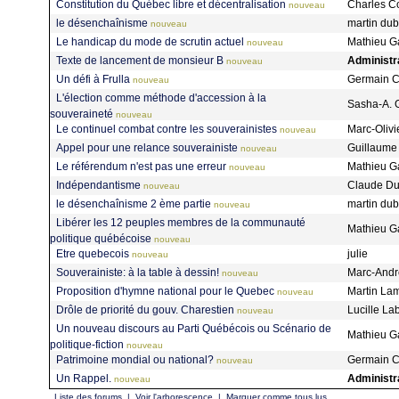
Constitution du Québec libre et décentralisation
Charles C
nouveau
le désenchaînisme
martin du
nouveau
Le handicap du mode de scrutin actuel
Mathieu Ga
nouveau
Texte de lancement de monsieur B
Administr
nouveau
Un défi à Frulla
Germain 
nouveau
L'élection comme méthode d'accession à la
Sasha-A. 
souveraineté
nouveau
Le continuel combat contre les souverainistes
Marc-Olivi
nouveau
Appel pour une relance souverainiste
Guillaume
nouveau
Le référendum n'est pas une erreur
Mathieu Ga
nouveau
Indépendantisme
Claude D
nouveau
le désenchaînisme 2 ème partie
martin du
nouveau
Libérer les 12 peuples membres de la communauté
Mathieu Ga
politique québécoise
nouveau
Etre quebecois
julie
nouveau
Souverainiste: à la table à dessin!
Marc-Andr
nouveau
Proposition d'hymne national pour le Quebec
Martin La
nouveau
Drôle de priorité du gouv. Charestien
Lucille La
nouveau
Un nouveau discours au Parti Québécois ou Scénario de
Mathieu Ga
politique-fiction
nouveau
Patrimoine mondial ou national?
Germain 
nouveau
Un Rappel.
Administr
nouveau
Liste des forums
|
Voir l'arborescence
|
Marquer comme tous lus