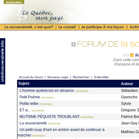
R
Dans cette rubr
d'analyse et d
Accueil du forum
|
Nouveau sujet
|
Rechercher
|
S'identifier
Sujets
Auteur
L'homme québécois en désarroi.
Sébastien
nouveau
Petit Poème
Gavroche
nouveau
Petite lettre
Sylvie
nouveau
ET si...
Grégoire 
nouveau
MUTISME PÉQUISTE TROUBLANT
Patrice Bo
nouveau
La souveraineté
Jean-Guy 
nouveau
Un petit coup d'oeil en arrière avant de continuer à
Mathieu Ga
marcher
nouveau