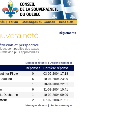
Règlements
éflexion et perspective
ique, sont publiés des textes
e réflexion plus approfondies
.
Messages récents
|
Anciens messages
Réponses
Dernière réponse
uthier-Pilote
0
03-05-2004 17:18
Beaulieu
6
10-04-2004 23:09
1
10-04-2004 22:51
er
6
31-03-2004 10:41
 L. Ducharme
1
10-02-2004 09:09
ateur
2
07-02-2004 21:31
Messages récents
|
Anciens messages