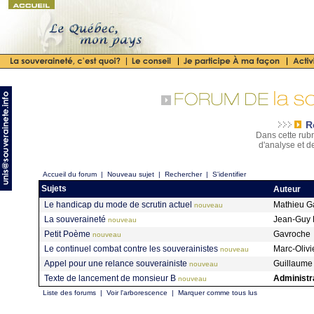
R
Dans cette rubr
d'analyse et d
Accueil du forum
|
Nouveau sujet
|
Rechercher
|
S'identifier
Sujets
Auteur
Le handicap du mode de scrutin actuel
Mathieu Ga
nouveau
La souveraineté
Jean-Guy 
nouveau
Petit Poème
Gavroche
nouveau
Le continuel combat contre les souverainistes
Marc-Olivi
nouveau
Appel pour une relance souverainiste
Guillaume
nouveau
Texte de lancement de monsieur B
Administr
nouveau
Liste des forums
|
Voir l'arborescence
|
Marquer comme tous lus