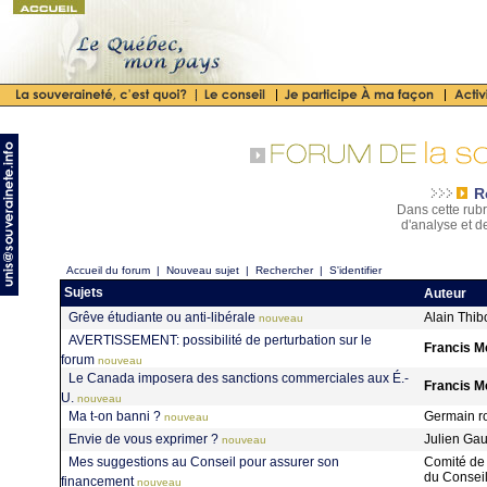
R
Dans cette rubr
d'analyse et d
Accueil du forum
|
Nouveau sujet
|
Rechercher
|
S'identifier
Sujets
Auteur
Grêve étudiante ou anti-libérale
Alain Thi
nouveau
AVERTISSEMENT: possibilité de perturbation sur le
Francis M
forum
nouveau
Le Canada imposera des sanctions commerciales aux É.-
Francis M
U.
nouveau
Ma t-on banni ?
Germain r
nouveau
Envie de vous exprimer ?
Julien Ga
nouveau
Mes suggestions au Conseil pour assurer son
Comité de l
du Consei
financement
nouveau