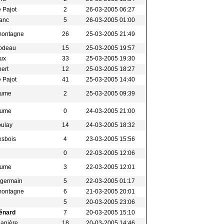
 Pajot
2
26-03-2005 06:27
lanc
5
26-03-2005 01:00
montagne
26
25-03-2005 21:49
bodeau
15
25-03-2005 19:57
oux
33
25-03-2005 19:30
bert
12
25-03-2005 18:27
 Pajot
41
25-03-2005 14:40
eaume
2
25-03-2005 09:39
eaume
0
24-03-2005 21:00
oulay
14
24-03-2005 18:32
esbois
4
23-03-2005 15:56
0
22-03-2005 12:06
eaume
3
22-03-2005 12:01
t-germain
5
22-03-2005 01:17
montagne
6
21-03-2005 20:01
5
20-03-2005 23:06
énard
7
20-03-2005 15:10
ganière
18
20-03-2005 14:46