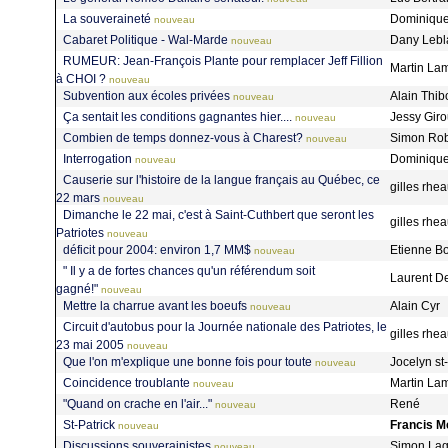
La souveraineté
Dominique
nouveau
Cabaret Politique - Wal-Marde
Dany Leb
nouveau
RUMEUR: Jean-François Plante pour remplacer Jeff Fillion
Martin La
à CHOI ?
nouveau
Subvention aux écoles privées
Alain Thi
nouveau
Ça sentait les conditions gagnantes hier....
Jessy Gir
nouveau
Combien de temps donnez-vous à Charest?
Simon Ro
nouveau
Interrogation
Dominique
nouveau
Causerie sur l'histoire de la langue français au Québec, ce
gilles rh
22 mars
nouveau
Dimanche le 22 mai, c'est à Saint-Cuthbert que seront les
gilles rh
Patriotes
nouveau
déficit pour 2004: environ 1,7 MM$
Etienne B
nouveau
" Il y a de fortes chances qu'un référendum soit
Laurent D
gagné!"
nouveau
Mettre la charrue avant les boeufs
Alain Cyr
nouveau
Circuit d'autobus pour la Journée nationale des Patriotes, le
gilles rh
23 mai 2005
nouveau
Que l'on m'explique une bonne fois pour toute
Jocelyn s
nouveau
Coincidence troublante
Martin La
nouveau
"Quand on crache en l'air..."
René
nouveau
St-Patrick
Francis M
nouveau
Discussions souverainistes
Simon La
nouveau