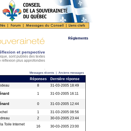
Règlements
éflexion et perspective
ique, sont publiés des textes
e réflexion plus approfondies
.
Messages récents
|
Anciens messages
Réponses
Dernière réponse
bodeau
8
31-03-2005 18:49
énard
1
31-03-2005 16:11
énard
0
31-03-2005 12:44
ochel
1
31-03-2005 08:56
udreau
2
30-03-2005 23:44
a Toile Internet
16
30-03-2005 23:00
l