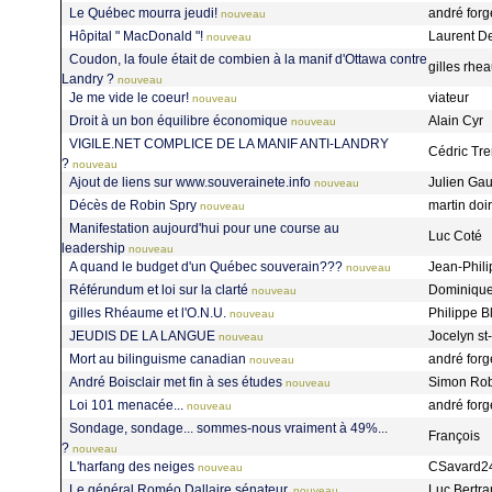
Le Québec mourra jeudi!
andré forg
nouveau
Hôpital " MacDonald "!
Laurent D
nouveau
Coudon, la foule était de combien à la manif d'Ottawa contre
gilles rh
Landry ?
nouveau
Je me vide le coeur!
viateur
nouveau
Droit à un bon équilibre économique
Alain Cyr
nouveau
VIGILE.NET COMPLICE DE LA MANIF ANTI-LANDRY
Cédric Tr
?
nouveau
Ajout de liens sur www.souverainete.info
Julien Ga
nouveau
Décès de Robin Spry
martin doi
nouveau
Manifestation aujourd'hui pour une course au
Luc Coté
leadership
nouveau
A quand le budget d'un Québec souverain???
Jean-Phil
nouveau
Référundum et loi sur la clarté
Dominique
nouveau
gilles Rhéaume et l'O.N.U.
Philippe 
nouveau
JEUDIS DE LA LANGUE
Jocelyn s
nouveau
Mort au bilinguisme canadian
andré forg
nouveau
André Boisclair met fin à ses études
Simon Ro
nouveau
Loi 101 menacée...
andré forg
nouveau
Sondage, sondage... sommes-nous vraiment à 49%...
François
?
nouveau
L'harfang des neiges
CSavard2
nouveau
Le général Roméo Dallaire sénateur.
Luc Bertr
nouveau