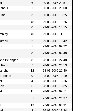
et
6
30-03-2005 21:51
esbois
1
30-03-2005 20:00
eaume
3
30-03-2005 13:25
48
29-03-2005 19:26
0
29-03-2005 13:15
emblay
40
29-03-2005 11:10
udreau
2
29-03-2005 10:42
ron
1
29-03-2005 09:22
0
29-03-2005 07:40
ippe Bélanger
8
28-03-2005 22:48
 Pajot
7
28-03-2005 21:53
Blanche
12
28-03-2005 21:40
t-germain
0
28-03-2005 19:19
et
4
28-03-2005 18:16
bert
6
28-03-2005 13:35
et
15
28-03-2005 09:11
31
27-03-2005 21:27
4
12
27-03-2005 08:31
and
2
26-03-2005 13:34