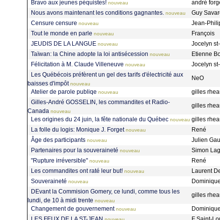
Bravo aux jeunes péquistes!
andré forg
nouveau
Nous avons maintenant les conditions gagnantes.
Guy Sava
nouveau
Censure censure
Jean-Phil
nouveau
Tout le monde en parle
François
nouveau
JEUDIS DE LA LANGUE
Jocelyn s
nouveau
Taïwan: la Chine adopte la loi antisécession
Etienne B
nouveau
Félicitation à M. Claude Villeneuve
Jocelyn s
nouveau
Les Québécois préfèrent un gel des tarifs d'électricité aux
NeO
baisses d'impôt
nouveau
Atelier de parole publiqe
gilles rh
nouveau
Gilles-André GOSSELIN, les commandites et Radio-
gilles rh
Canada
nouveau
Les origines du 24 juin, la fête nationale du Québec
gilles rh
nouveau
La folle du logis: Monique J. Forget
René
nouveau
Âge des participants
Julien Ga
nouveau
Partenaires pour la souveraineté
Simon La
nouveau
"Rupture irréversible"
René
nouveau
Les commandites ont raté leur but!
Laurent D
nouveau
Souveraineté
Dominique
nouveau
DEvant la Commision Gomery, ce lundi, comme tous les
gilles rh
lundi, de 10 à midi trente
nouveau
Changement de gouvernement
Dominique
nouveau
LES FEUX DE LA ST-JEAN
F Saint-Lo
nouveau