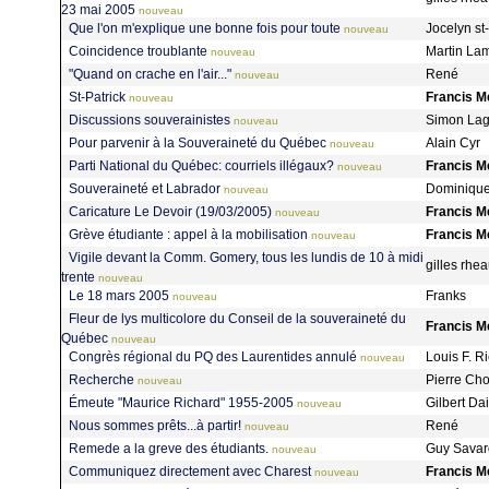
23 mai 2005
nouveau
Que l'on m'explique une bonne fois pour toute
Jocelyn s
nouveau
Coincidence troublante
Martin La
nouveau
"Quand on crache en l'air..."
René
nouveau
St-Patrick
Francis M
nouveau
Discussions souverainistes
Simon La
nouveau
Pour parvenir à la Souveraineté du Québec
Alain Cyr
nouveau
Parti National du Québec: courriels illégaux?
Francis M
nouveau
Souveraineté et Labrador
Dominique
nouveau
Caricature Le Devoir (19/03/2005)
Francis M
nouveau
Grève étudiante : appel à la mobilisation
Francis M
nouveau
Vigile devant la Comm. Gomery, tous les lundis de 10 à midi
gilles rh
trente
nouveau
Le 18 mars 2005
Franks
nouveau
Fleur de lys multicolore du Conseil de la souveraineté du
Francis M
Québec
nouveau
Congrès régional du PQ des Laurentides annulé
Louis F. R
nouveau
Recherche
Pierre Ch
nouveau
Émeute "Maurice Richard" 1955-2005
Gilbert Da
nouveau
Nous sommes prêts...à partir!
René
nouveau
Remede a la greve des étudiants.
Guy Sava
nouveau
Communiquez directement avec Charest
Francis M
nouveau