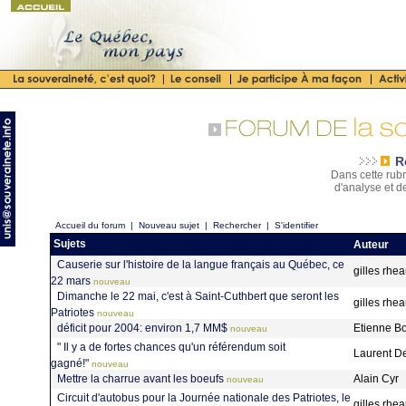
R
Dans cette rubr
d'analyse et d
Accueil du forum
|
Nouveau sujet
|
Rechercher
|
S'identifier
Sujets
Auteur
Causerie sur l'histoire de la langue français au Québec, ce
gilles rh
22 mars
nouveau
Dimanche le 22 mai, c'est à Saint-Cuthbert que seront les
gilles rh
Patriotes
nouveau
déficit pour 2004: environ 1,7 MM$
Etienne B
nouveau
" Il y a de fortes chances qu'un référendum soit
Laurent D
gagné!"
nouveau
Mettre la charrue avant les boeufs
Alain Cyr
nouveau
Circuit d'autobus pour la Journée nationale des Patriotes, le
gilles rh