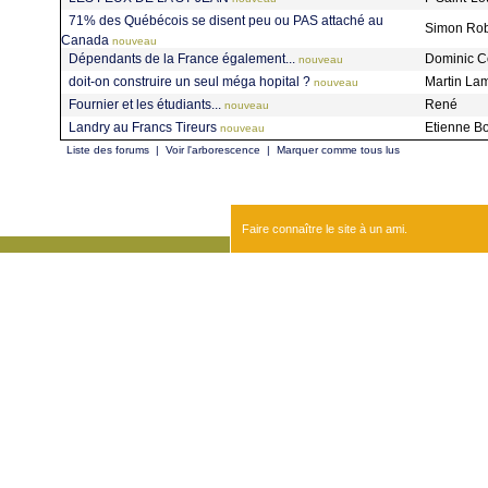
71% des Québécois se disent peu ou PAS attaché au
Simon Ro
Canada
nouveau
Dépendants de la France également...
Dominic C
nouveau
doit-on construire un seul méga hopital ?
Martin La
nouveau
Fournier et les étudiants...
René
nouveau
Landry au Francs Tireurs
Etienne B
nouveau
Liste des forums
|
Voir l'arborescence
|
Marquer comme tous lus
Faire connaître le site à un ami.