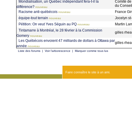
Mondialisation, un Québec indépendant fera-t-il la
Comité de l
du Consei
différence?
nouveau
Racisme anti-québécois
France Gi
nouveau
équipe-tout terrain
Jocelyn s
nouveau
Pétition: On veut Yves Séguin au PQ
Martin La
nouveau
Tintamarre à Montréal, le 28 février à la Commission
gilles rh
Gomery
nouveau
Les Québécois envoient 47 milliards de dollars à Ottawa par
gilles rh
année
nouveau
Liste des forums
|
Voir l'arborescence
|
Marquer comme tous lus
Faire connaître le site à un ami.