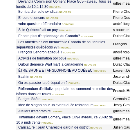
Devant la Commision Gomery, Place Guy-Favreau, tous les
gilles rh
lundis de 10 à 12:30
nouveau
Bombardier et le syndicat
Pierre Ch
nouveau
Encore et encore
Pierre De
nouveau
votre question référendaire
andré forg
nouveau
Si le Québec était un pays
s boucher
nouveau
Encore plus d'espionnage du Canada?
Dulac Cl
nouveau
Les américains ont menacés le Canada de soutenir les
François
séparatistes québécois 97!
nouveau
François Gendron attaqué!!!
andré forg
nouveau
Activités de formation politique
gilles rh
nouveau
Dufour dénonce Wart mart la canadienne
Dulac Cl
nouveau
ÊTRE BRUNE ET ANGLOPHONE AU QUÉBEC!
Laurent D
nouveau
Bashin
Jocelyn s
nouveau
Où est passée la péréquation ?
Dulac Cl
nouveau
Référendum d'initiative populaire ou comment se mettre des
Francis M
bâtons dans les roues
nouveau
Budget fédéral
Germain 
nouveau
Idee de slogan pour un eventuel 3e referendum
Jessy Gir
nouveau
Ateliers d'art oratoire
gilles rh
nouveau
Tintamarre devant Gomery, Place Guy-Favreau, ce 28-02 de
gilles rh
10 à midi trente
nouveau
Caricature : Jean Charest le gardin de district
Julien Ga
nouveau