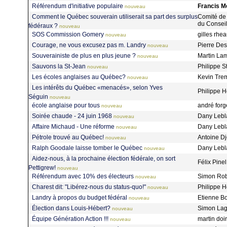
Référendum d'initiative populaire
Francis M
nouveau
Comment le Québec souverain utiliserait sa part des surplus
Comité de l
du Consei
fédéraux ?
nouveau
SOS Commission Gomery
gilles rh
nouveau
Courage, ne vous excusez pas m. Landry
Pierre De
nouveau
Souverainiste de plus en plus jeune ?
Martin La
nouveau
Sauvons la St-Jean
Philippe 
nouveau
Les écoles anglaises au Québec?
Kevin Tre
nouveau
Les intérêts du Québec «menacés», selon Yves
Philippe 
Séguin
nouveau
école anglaise pour tous
andré forg
nouveau
Soirée chaude - 24 juin 1968
Dany Leb
nouveau
Affaire Michaud - Une réforme
Dany Leb
nouveau
Pétrole trouvé au Québec!
Antoine D
nouveau
Ralph Goodale laisse tomber le Québec
Dany Leb
nouveau
Aidez-nous, à la prochaine élection fédérale, on sort
Félix Pine
Pettigrew!
nouveau
Référendum avec 10% des électeurs
Simon Ro
nouveau
Charest dit: "Libérez-nous du status-quo!"
Philippe 
nouveau
Landry à propos du budget fédéral
Etienne B
nouveau
Élection dans Louis-Hébert?
Simon La
nouveau
Équipe Génération Action !!!
martin doi
nouveau