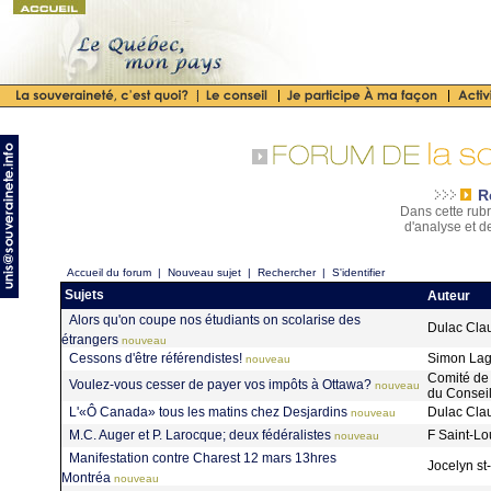
R
Dans cette rubr
d'analyse et d
Accueil du forum
|
Nouveau sujet
|
Rechercher
|
S'identifier
Sujets
Auteur
Alors qu'on coupe nos étudiants on scolarise des
Dulac Cl
étrangers
nouveau
Cessons d'être référendistes!
Simon La
nouveau
Comité de l
Voulez-vous cesser de payer vos impôts à Ottawa?
nouveau
du Consei
L'«Ô Canada» tous les matins chez Desjardins
Dulac Cl
nouveau
M.C. Auger et P. Larocque; deux fédéralistes
F Saint-Lo
nouveau
Manifestation contre Charest 12 mars 13hres
Jocelyn s
Montréa
nouveau