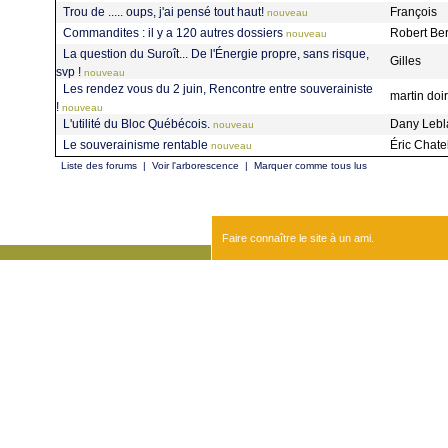
Trou de ..... oups, j'ai pensé tout haut!
François
nouveau
Commandites : il y a 120 autres dossiers
Robert Be
nouveau
La question du Suroît... De l'Énergie propre, sans risque,
Gilles
svp !
nouveau
Les rendez vous du 2 juin, Rencontre entre souverainiste
martin doi
!
nouveau
L'utilité du Bloc Québécois.
Dany Leb
nouveau
Le souverainisme rentable
Éric Chate
nouveau
Liste des forums
|
Voir l'arborescence
|
Marquer comme tous lus
Faire connaître le site à un ami.