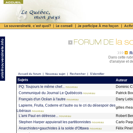
R
Dans cette rubr
d'analyse et d
Accueil du forum
|
Nouveau sujet
|
Rechercher
|
S'identifier
Sujets
Auteur
PQ: Toujours le même chef...
Dominic C
nouveau
Communiqué du Journal Le Québécois
Patrick B
nouveau
Français d'un Océan à l'autre
Dany Leb
nouveau
Lapierre, Frulla, Coderre et l'autre ou le cri du désespoir des
gilles rh
Libéraux
nouveau
L'ami Paul en détresse...
Robert Be
nouveau
Stephen Harper appuierait les partitionnistes
Carlo Paq
nouveau
Anarchistes+gauchistes à la solde d'Ottawa
Félix Pine
nouveau