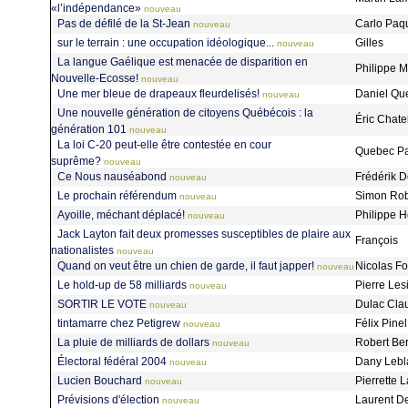
«l’indépendance»
nouveau
Pas de défilé de la St-Jean
Carlo Paq
nouveau
sur le terrain : une occupation idéologique...
Gilles
nouveau
La langue Gaélique est menacée de disparition en
Philippe 
Nouvelle-Ecosse!
nouveau
Une mer bleue de drapeaux fleurdelisés!
Daniel Qu
nouveau
Une nouvelle génération de citoyens Québécois : la
Éric Chate
génération 101
nouveau
La loi C-20 peut-elle être contestée en cour
Quebec Pa
suprême?
nouveau
Ce Nous nauséabond
Frédérik 
nouveau
Le prochain référendum
Simon Ro
nouveau
Ayoille, méchant déplacé!
Philippe 
nouveau
Jack Layton fait deux promesses susceptibles de plaire aux
François
nationalistes
nouveau
Quand on veut être un chien de garde, il faut japper!
Nicolas F
nouveau
Le hold-up de 58 milliards
Pierre Les
nouveau
SORTIR LE VOTE
Dulac Cl
nouveau
tintamarre chez Petigrew
Félix Pine
nouveau
La pluie de milliards de dollars
Robert Be
nouveau
Électoral fédéral 2004
Dany Leb
nouveau
Lucien Bouchard
Pierrette 
nouveau
Prévisions d'élection
Laurent D
nouveau