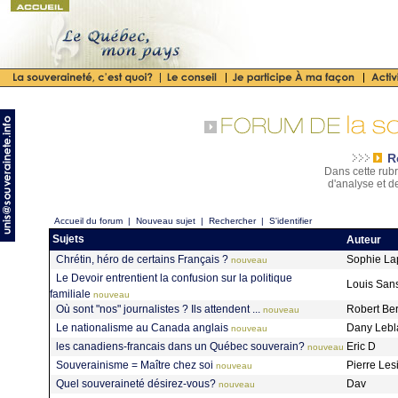
R
Dans cette rubr
d'analyse et d
Accueil du forum
|
Nouveau sujet
|
Rechercher
|
S'identifier
Sujets
Auteur
Chrétin, héro de certains Français ?
Sophie La
nouveau
Le Devoir entrentient la confusion sur la politique
Louis San
familiale
nouveau
Où sont "nos" journalistes ? Ils attendent ...
Robert Be
nouveau
Le nationalisme au Canada anglais
Dany Leb
nouveau
les canadiens-francais dans un Québec souverain?
Eric D
nouveau
Souverainisme = Maître chez soi
Pierre Les
nouveau
Quel souveraineté désirez-vous?
Dav
nouveau