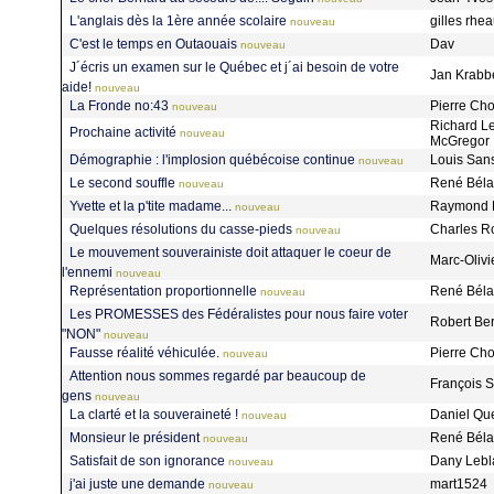
L'anglais dès la 1ère année scolaire
gilles rh
nouveau
C'est le temps en Outaouais
Dav
nouveau
J´écris un examen sur le Québec et j´ai besoin de votre
Jan Krab
aide!
nouveau
La Fronde no:43
Pierre Ch
nouveau
Richard L
Prochaine activité
nouveau
McGregor
Démographie : l'implosion québécoise continue
Louis San
nouveau
Le second souffle
René Bél
nouveau
Yvette et la p'tite madame...
Raymond
nouveau
Quelques résolutions du casse-pieds
Charles 
nouveau
Le mouvement souverainiste doit attaquer le coeur de
Marc-Olivi
l'ennemi
nouveau
Représentation proportionnelle
René Bél
nouveau
Les PROMESSES des Fédéralistes pour nous faire voter
Robert Be
"NON"
nouveau
Fausse réalité véhiculée.
Pierre Ch
nouveau
Attention nous sommes regardé par beaucoup de
François S
gens
nouveau
La clarté et la souveraineté !
Daniel Qu
nouveau
Monsieur le président
René Bél
nouveau
Satisfait de son ignorance
Dany Leb
nouveau
j'ai juste une demande
mart1524
nouveau