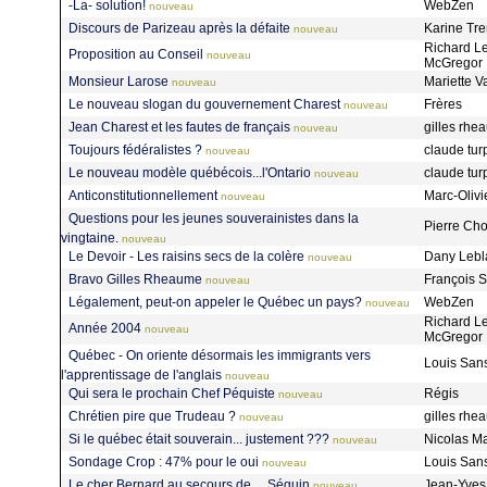
-La- solution!
WebZen
nouveau
Discours de Parizeau après la défaite
Karine Tr
nouveau
Richard L
Proposition au Conseil
nouveau
McGregor
Monsieur Larose
Mariette 
nouveau
Le nouveau slogan du gouvernement Charest
Frères
nouveau
Jean Charest et les fautes de français
gilles rh
nouveau
Toujours fédéralistes ?
claude tur
nouveau
Le nouveau modèle québécois...l'Ontario
claude tur
nouveau
Anticonstitutionnellement
Marc-Olivi
nouveau
Questions pour les jeunes souverainistes dans la
Pierre Ch
vingtaine.
nouveau
Le Devoir - Les raisins secs de la colère
Dany Leb
nouveau
Bravo Gilles Rheaume
François S
nouveau
Légalement, peut-on appeler le Québec un pays?
WebZen
nouveau
Richard L
Année 2004
nouveau
McGregor
Québec - On oriente désormais les immigrants vers
Louis San
l'apprentissage de l'anglais
nouveau
Qui sera le prochain Chef Péquiste
Régis
nouveau
Chrétien pire que Trudeau ?
gilles rh
nouveau
Si le québec était souverain... justement ???
Nicolas M
nouveau
Sondage Crop : 47% pour le oui
Louis San
nouveau
Le cher Bernard au secours de.... Séguin
Jean-Yve
nouveau