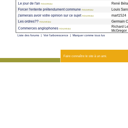
Le jour de l'an
René Bél
nouveau
Forcer l'entente prétendument commune
Louis San
nouveau
j'aimerais avoir votre opinion sur ce sujet
mart1524
nouveau
Les ordres??
Germain 
nouveau
Richard L
Commerces anglophones
nouveau
McGregor
Liste des forums
|
Voir l'arborescence
|
Marquer comme tous lus
Faire connaître le site à un ami.