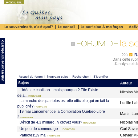
R
Dans cette rubr
d'analyse et d
Accueil du forum
|
Nouveau sujet
|
Rechercher
|
S'identifier
Sujets
Auteur
L'idée de coalition... mais pourquoi? Elle Existe
Nicolas M
déjà...
nouveau
La marche des patriotes est-elle officielle,qui en fait la
Lucille La
publicité?
nouveau
19 mai Lancement de la Compilation Québec-Libre
Martin La
2
nouveau
Déficit de 4,3 milliard...y croyez vous?
Nicolas M
nouveau
Un peu de commérage ...
Carl Sava
nouveau
Patriotes:19 mai
Crevier M
nouveau