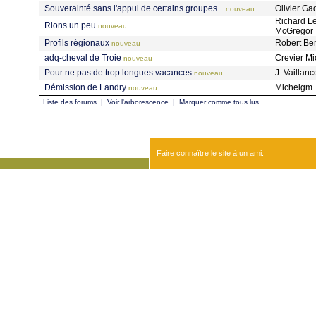
Souverainté sans l'appui de certains groupes...
Olivier G
nouveau
Richard L
Rions un peu
nouveau
McGregor
Profils régionaux
Robert Be
nouveau
adq-cheval de Troie
Crevier M
nouveau
Pour ne pas de trop longues vacances
J. Vaillanc
nouveau
Démission de Landry
Michelgm
nouveau
Liste des forums
|
Voir l'arborescence
|
Marquer comme tous lus
Faire connaître le site à un ami.