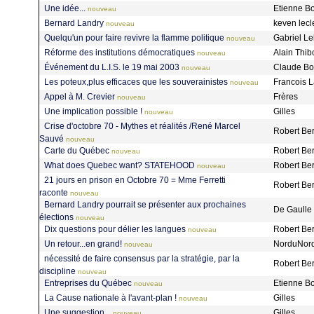
Une idée...
Etienne B
nouveau
Bernard Landry
keven lecl
nouveau
Quelqu'un pour faire revivre la flamme politique
Gabriel L
nouveau
Réforme des institutions démocratiques
Alain Thi
nouveau
Événement du L.I.S. le 19 mai 2003
Claude Bo
nouveau
Les poteux,plus efficaces que les souverainistes
Francois
nouveau
Appel à M. Crevier
Frères
nouveau
Une implication possible !
Gilles
nouveau
Crise d'octobre 70 - Mythes et réalités /René Marcel
Robert Be
Sauvé
nouveau
Carte du Québec
Robert Be
nouveau
What does Quebec want? STATEHOOD
Robert Be
nouveau
21 jours en prison en Octobre 70 = Mme Ferretti
Robert Be
raconte
nouveau
Bernard Landry pourrait se présenter aux prochaines
De Gaulle
élections
nouveau
Dix questions pour délier les langues
Robert Be
nouveau
Un retour...en grand!
NorduNor
nouveau
nécessité de faire consensus par la stratégie, par la
Robert Be
discipline
nouveau
Entreprises du Québec
Etienne B
nouveau
La Cause nationale à l'avant-plan !
Gilles
nouveau
Une suggestion...
Gilles
nouveau