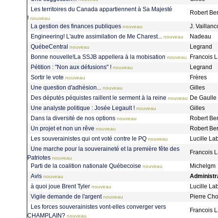
Les territoires du Canada appartiennent à Sa Majesté
Robert Be
!
nouveau
La gestion des finances publiques
J. Vaillanc
nouveau
Engineering! L'autre assimilation de Me Charest...
Nadeau
nouveau
QuébeCentral
Legrand
nouveau
Bonne nouvelle!La SSJB appellera à la mobisation
Francois
nouveau
Pétition : "Non aux défusions" !
Legrand
nouveau
Sortir le vote
Frères
nouveau
Une question d'adhésion...
Gilles
nouveau
Des députés péquistes raillent le serment à la reine
De Gaulle
nouveau
Une analyste politique : Josée Legault !
Gilles
nouveau
Dans la diversité de nos options
Robert Be
nouveau
Un projet et non un rêve
Robert Be
nouveau
Les souverainistes qui ont voté contre le PQ
Lucille La
nouveau
Une marche pour la souveraineté et la première fête des
Francois
Patriotes
nouveau
Parti de la coalition nationale Québecoise
Michelgm
nouveau
Avis
Administr
nouveau
à quoi joue Brent Tyler
Lucille La
nouveau
Vigile demande de l'argent
Pierre Ch
nouveau
Les forces souverainistes vont-elles converger vers
Francois
CHAMPLAIN?
nouveau