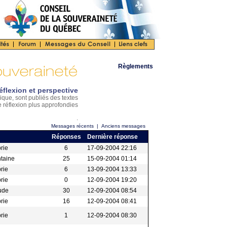
Règlements
éflexion et perspective
ique, sont publiés des textes
e réflexion plus approfondies
.
Messages récents
|
Anciens messages
Réponses
Dernière réponse
brie
6
17-09-2004 22:16
ntaine
25
15-09-2004 01:14
brie
6
13-09-2004 13:33
brie
0
12-09-2004 19:20
aude
30
12-09-2004 08:54
brie
16
12-09-2004 08:41
brie
1
12-09-2004 08:30