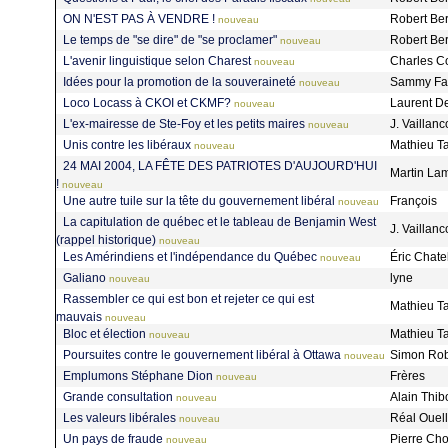
ON N'EST PAS À VENDRE !
Robert Be
nouveau
Le temps de "se dire" de "se proclamer"
Robert Be
nouveau
L'avenir linguistique selon Charest
Charles C
nouveau
Idées pour la promotion de la souveraineté
Sammy Fa
nouveau
Loco Locass à CKOI et CKMF?
Laurent D
nouveau
L'ex-mairesse de Ste-Foy et les petits maires
J. Vaillanc
nouveau
Unis contre les libéraux
Mathieu Ta
nouveau
24 MAI 2004, LA FÊTE DES PATRIOTES D'AUJOURD'HUI
Martin La
!
nouveau
Une autre tuile sur la tête du gouvernement libéral
François
nouveau
La capitulation de québec et le tableau de Benjamin West
J. Vaillanc
(rappel historique)
nouveau
Les Amérindiens et l'indépendance du Québec
Éric Chate
nouveau
Galiano
lyne
nouveau
Rassembler ce qui est bon et rejeter ce qui est
Mathieu Ta
mauvais
nouveau
Bloc et élection
Mathieu Ta
nouveau
Poursuites contre le gouvernement libéral à Ottawa
Simon Ro
nouveau
Emplumons Stéphane Dion
Frères
nouveau
Grande consultation
Alain Thi
nouveau
Les valeurs libérales
Réal Ouel
nouveau
Un pays de fraude
Pierre Ch
nouveau