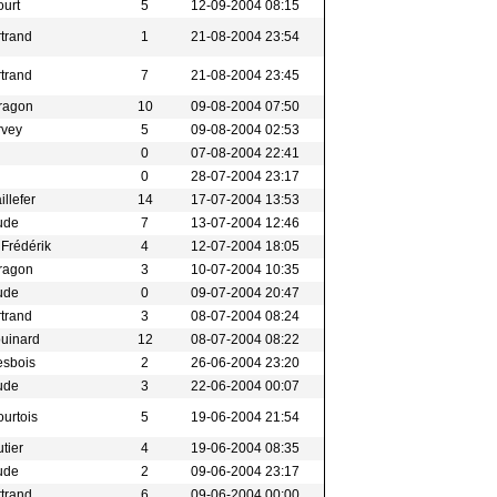
ourt
5
12-09-2004 08:15
rtrand
1
21-08-2004 23:54
rtrand
7
21-08-2004 23:45
eragon
10
09-08-2004 07:50
rvey
5
09-08-2004 02:53
0
07-08-2004 22:41
0
28-07-2004 23:17
illefer
14
17-07-2004 13:53
aude
7
13-07-2004 12:46
 Frédérik
4
12-07-2004 18:05
eragon
3
10-07-2004 10:35
aude
0
09-07-2004 20:47
rtrand
3
08-07-2004 08:24
ouinard
12
08-07-2004 08:22
esbois
2
26-06-2004 23:20
aude
3
22-06-2004 00:07
ourtois
5
19-06-2004 21:54
utier
4
19-06-2004 08:35
aude
2
09-06-2004 23:17
rtrand
6
09-06-2004 00:00