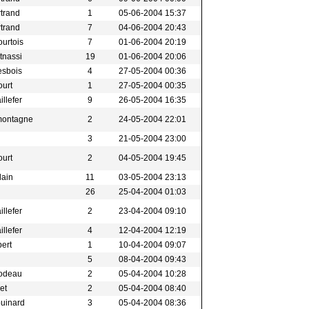
rtrand
1
05-06-2004 15:37
rtrand
7
04-06-2004 20:43
ourtois
7
01-06-2004 20:19
tnassi
19
01-06-2004 20:06
esbois
4
27-05-2004 00:36
ourt
1
27-05-2004 00:35
illefer
9
26-05-2004 16:35
montagne
2
24-05-2004 22:01
3
21-05-2004 23:00
ourt
2
04-05-2004 19:45
lain
11
03-05-2004 23:13
26
25-04-2004 01:03
illefer
2
23-04-2004 09:10
illefer
4
12-04-2004 12:19
bert
1
10-04-2004 09:07
5
08-04-2004 09:43
bodeau
2
05-04-2004 10:28
let
2
05-04-2004 08:40
ouinard
3
05-04-2004 08:36