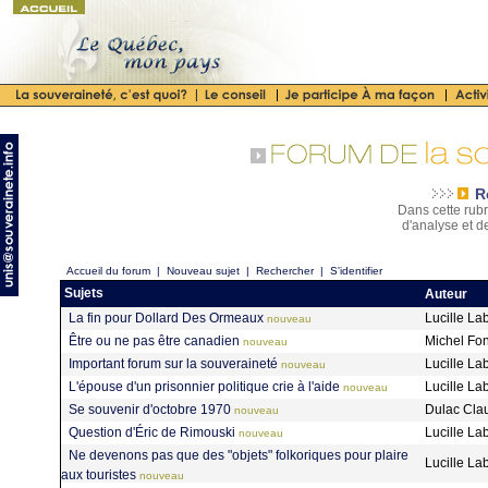
R
Dans cette rubr
d'analyse et d
Accueil du forum
|
Nouveau sujet
|
Rechercher
|
S'identifier
Sujets
Auteur
La fin pour Dollard Des Ormeaux
Lucille La
nouveau
Être ou ne pas être canadien
Michel Fo
nouveau
Important forum sur la souveraineté
Lucille La
nouveau
L'épouse d'un prisonnier politique crie à l'aide
Lucille La
nouveau
Se souvenir d'octobre 1970
Dulac Cl
nouveau
Question d'Éric de Rimouski
Lucille La
nouveau
Ne devenons pas que des "objets" folkoriques pour plaire
Lucille La
aux touristes
nouveau