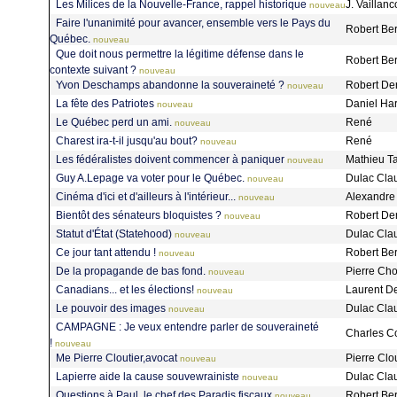
Les Milices de la Nouvelle-France, rappel historique
J. Vaillanc
nouveau
Faire l'unanimité pour avancer, ensemble vers le Pays du
Robert Be
Québec.
nouveau
Que doit nous permettre la légitime défense dans le
Robert Be
contexte suivant ?
nouveau
Yvon Deschamps abandonne la souveraineté ?
Robert D
nouveau
La fête des Patriotes
Daniel Ha
nouveau
Le Québec perd un ami.
René
nouveau
Charest ira-t-il jusqu'au bout?
René
nouveau
Les fédéralistes doivent commencer à paniquer
Mathieu Ta
nouveau
Guy A.Lepage va voter pour le Québec.
Dulac Cl
nouveau
Cinéma d'ici et d'ailleurs à l'intérieur...
Alexandre
nouveau
Bientôt des sénateurs bloquistes ?
Robert D
nouveau
Statut d'État (Statehood)
Dulac Cl
nouveau
Ce jour tant attendu !
Robert Be
nouveau
De la propagande de bas fond.
Pierre Ch
nouveau
Canadians... et les élections!
Laurent D
nouveau
Le pouvoir des images
Dulac Cl
nouveau
CAMPAGNE : Je veux entendre parler de souveraineté
Charles C
!
nouveau
Me Pierre Cloutier,avocat
Pierre Clo
nouveau
Lapierre aide la cause souvewrainiste
Dulac Cl
nouveau
Questions à Paul, le chef des Paradis fiscaux
Robert Be
nouveau