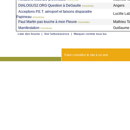
DIALOGUS2.ORG Question à DeGaulle
Angers
nouveau
Acceptons P.E.T. aéroport et faisons disparaitre
Lucille La
Papineau
nouveau
Paul Martin pas touche à mon Fleuve
Mathieu Ta
nouveau
Manifestation
Guillaume 
nouveau
Liste des forums
|
Voir l'arborescence
|
Marquer comme tous lus
Faire connaître le site à un ami.