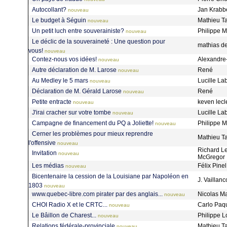
Autocollant?
Jan Krab
nouveau
Le budget à Séguin
Mathieu Ta
nouveau
Un petit luch entre souverainiste?
Philippe 
nouveau
Le déclic de la souveraineté : Une question pour
mathias d
vous!
nouveau
Contez-nous vos idées!
Alexandre-
nouveau
Autre déclaration de M. Larose
René
nouveau
Au Medley le 5 mars
Lucille La
nouveau
Déclaration de M. Gérald Larose
René
nouveau
Petite entracte
keven lecl
nouveau
J'irai cracher sur votre tombe
Lucille La
nouveau
Campagne de financement du PQ a Joliette!
Philippe 
nouveau
Cerner les problèmes pour mieux reprendre
Mathieu Ta
l'offensive
nouveau
Richard L
Invitation
nouveau
McGregor
Les médias
Félix Pine
nouveau
Bicentenaire la cession de la Louisiane par Napoléon en
J. Vaillanc
1803
nouveau
www.quebec-libre.com pirater par des anglais...
Nicolas M
nouveau
CHOI Radio X et le CRTC...
Carlo Paq
nouveau
Le Bâillon de Charest...
Philippe 
nouveau
Relations fédérale-provinciale
Mathieu Ta
nouveau