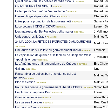
Questions à Paul, le chef des Paradis fiscaux
Robert Be
nouveau
ON N'EST PAS À VENDRE !
Robert Be
nouveau
Le temps de "se dire" de "se proclamer"
Robert Be
nouveau
L'avenir linguistique selon Charest
Charles C
nouveau
Idées pour la promotion de la souveraineté
Sammy Fa
nouveau
Loco Locass à CKOI et CKMF?
Laurent D
nouveau
L'ex-mairesse de Ste-Foy et les petits maires
J. Vaillanc
nouveau
Unis contre les libéraux
Mathieu Ta
nouveau
24 MAI 2004, LA FÊTE DES PATRIOTES D'AUJOURD'HUI
Martin La
!
nouveau
Une autre tuile sur la tête du gouvernement libéral
François
nouveau
La capitulation de québec et le tableau de Benjamin West
J. Vaillanc
(rappel historique)
nouveau
Les Amérindiens et l'indépendance du Québec
Éric Chate
nouveau
Galiano
lyne
nouveau
Rassembler ce qui est bon et rejeter ce qui est
Mathieu Ta
mauvais
nouveau
Bloc et élection
Mathieu Ta
nouveau
Poursuites contre le gouvernement libéral à Ottawa
Simon Ro
nouveau
Emplumons Stéphane Dion
Frères
nouveau
Grande consultation
Alain Thi
nouveau
Les valeurs libérales
Réal Ouel
nouveau
Un pays de fraude
Pierre Ch
nouveau