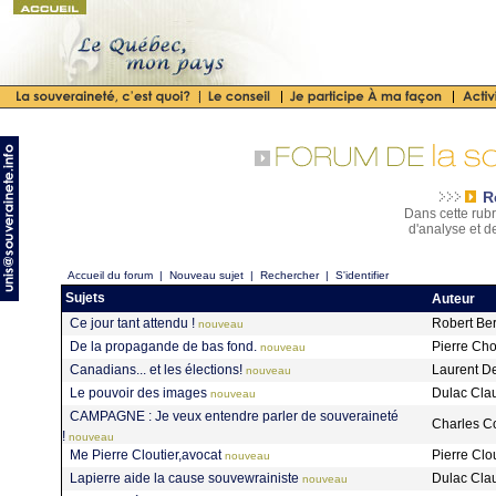
R
Dans cette rubr
d'analyse et d
Accueil du forum
|
Nouveau sujet
|
Rechercher
|
S'identifier
Sujets
Auteur
Ce jour tant attendu !
Robert Be
nouveau
De la propagande de bas fond.
Pierre Ch
nouveau
Canadians... et les élections!
Laurent D
nouveau
Le pouvoir des images
Dulac Cl
nouveau
CAMPAGNE : Je veux entendre parler de souveraineté
Charles C
!
nouveau
Me Pierre Cloutier,avocat
Pierre Clo
nouveau
Lapierre aide la cause souvewrainiste
Dulac Cl
nouveau