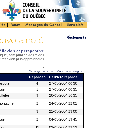
Règlements
éflexion et perspective
ique, sont publiés des textes
e réflexion plus approfondies
.
Messages récents
|
Anciens messages
Réponses
Dernière réponse
esbois
4
27-05-2004 00:36
ourt
1
27-05-2004 00:35
illefer
9
26-05-2004 16:35
montagne
2
24-05-2004 22:01
3
21-05-2004 23:00
ourt
2
04-05-2004 19:45
lain
11
03-05-2004 23:13