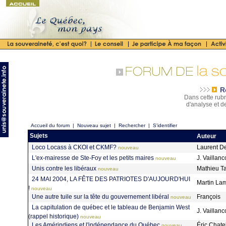
R
Dans cette rubr
d'analyse et d
Accueil du forum
|
Nouveau sujet
|
Rechercher
|
S'identifier
Sujets
Auteur
Loco Locass à CKOI et CKMF?
Laurent D
nouveau
L'ex-mairesse de Ste-Foy et les petits maires
J. Vaillanc
nouveau
Unis contre les libéraux
Mathieu Ta
nouveau
24 MAI 2004, LA FÊTE DES PATRIOTES D'AUJOURD'HUI
Martin La
!
nouveau
Une autre tuile sur la tête du gouvernement libéral
François
nouveau
La capitulation de québec et le tableau de Benjamin West
J. Vaillanc
(rappel historique)
nouveau
Les Amérindiens et l'indépendance du Québec
Éric Chate
nouveau