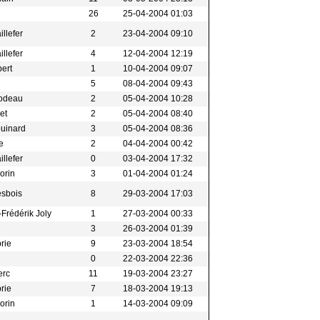
26
25-04-2004 01:03
illefer
2
23-04-2004 09:10
illefer
4
12-04-2004 12:19
bert
1
10-04-2004 09:07
5
08-04-2004 09:43
bodeau
2
05-04-2004 10:28
let
2
05-04-2004 08:40
ouinard
3
05-04-2004 08:36
be
2
04-04-2004 00:42
illefer
0
03-04-2004 17:32
Morin
3
01-04-2004 01:24
esbois
8
29-03-2004 17:03
Frédérik Joly
1
27-03-2004 00:33
3
26-03-2004 01:39
brie
9
23-03-2004 18:54
0
22-03-2004 22:36
erc
11
19-03-2004 23:27
brie
7
18-03-2004 19:13
Morin
1
14-03-2004 09:09