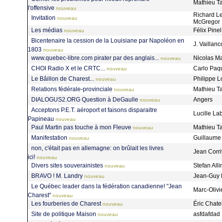
Mathieu Ta
l'offensive
nouveau
Richard L
Invitation
nouveau
McGregor
Les médias
Félix Pine
nouveau
Bicentenaire la cession de la Louisiane par Napoléon en
J. Vaillanc
1803
nouveau
www.quebec-libre.com pirater par des anglais...
Nicolas M
nouveau
CHOI Radio X et le CRTC...
Carlo Paq
nouveau
Le Bâillon de Charest...
Philippe 
nouveau
Relations fédérale-provinciale
Mathieu Ta
nouveau
DIALOGUS2.ORG Question à DeGaulle
Angers
nouveau
Acceptons P.E.T. aéroport et faisons disparaitre
Lucille La
Papineau
nouveau
Paul Martin pas touche à mon Fleuve
Mathieu Ta
nouveau
Manifestation
Guillaume 
nouveau
non, c'était pas en allemagne: on brûlait les livres
Jean Corr
ici!
nouveau
Divers sites souverainistes
Stefan All
nouveau
BRAVO ! M. Landry
Jean-Guy 
nouveau
Le Québec leader dans la fédération canadienne! "Jean
Marc-Olivi
Charest"
nouveau
Les fourberies de Charest
Éric Chate
nouveau
Site de politique Maison
asfdafdad
nouveau