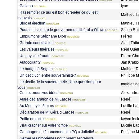
Galiano
lyne
nouveau
Rassembler ce qui est bon et rejeter ce qui est
Mathieu Ta
mauvais
nouveau
Bloc et élection
Mathieu Ta
nouveau
Poursuites contre le gouvernement libéral à Ottawa
Simon Ro
nouveau
Emplumons Stéphane Dion
Frères
nouveau
Grande consultation
Alain Thi
nouveau
Les valeurs libérales
Réal Ouel
nouveau
Un pays de fraude
Pierre Ch
nouveau
Autocollant?
Jan Krab
nouveau
Le budget à Séguin
Mathieu Ta
nouveau
Un petit luch entre souverainiste?
Philippe 
nouveau
Le déclic de la souveraineté : Une question pour
mathias d
vous!
nouveau
Contez-nous vos idées!
Alexandre-
nouveau
Autre déclaration de M. Larose
René
nouveau
Au Medley le 5 mars
Lucille La
nouveau
Déclaration de M. Gérald Larose
René
nouveau
Petite entracte
keven lecl
nouveau
J'irai cracher sur votre tombe
Lucille La
nouveau
Campagne de financement du PQ a Joliette!
Philippe 
nouveau
Cerner les problèmes pour mieux reprendre