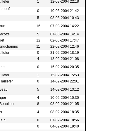
illefer
1
12-03-2004 22:18
eboeuf
0
10-03-2004 21:42
l
5
08-03-2004 10:43
ourt
16
07-03-2004 14:22
arcotte
5
07-03-2004 14:14
uet
12
02-03-2004 17:47
Longchamps
11
22-02-2004 12:46
illefer
0
21-02-2004 18:19
4
18-02-2004 21:08
brie
0
15-02-2004 20:35
illefer
1
15-02-2004 15:53
Taillefer
0
14-02-2004 22:01
iveau
5
14-02-2004 13:12
inger
4
10-02-2004 10:30
Beaulieu
8
08-02-2004 21:05
er
4
08-02-2004 18:35
lain
0
07-02-2004 18:56
0
04-02-2004 19:40