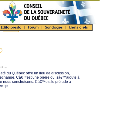
» ...
eté du Québec offre un lieu de discussion,
échange. Câ€™est une pierre qui sâ€™ajoute à
e nous construisons. Câ€™est le prélude à
c.qc.