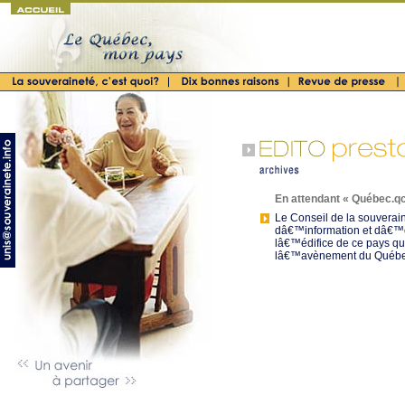
En attendant « Québec.qc 
Le Conseil de la souverain
dâ€™information et dâ€™
lâ€™édifice de ce pays qu
lâ€™avènement du Québe