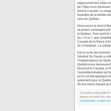
rapprochant des Etats-U
de l’Otan et en éliminant
dont le Canada. Le range
lézardée de la famille néol
celui du Québec.
Nous avons le droit d’êtr
sa propre campagne prési
le Québec. Puis suivit le
du « ni-ni ». que complé
Canada de la Reine d’Ang
de Champlain. La créatur
Est-ce la fin des haricots
Général De Gaulle a coiff
l’indépendance du Québec
Québécoises demeurent se
forceront le Canada, la F
l’autodétermination qu’i
qu’ils ont fait appliquer
autrement pour le Québec
95 fois mieux équipé qu’e
Cet article a été publié l
pouvez en suivre les comm
commentaire
, ou
faire un