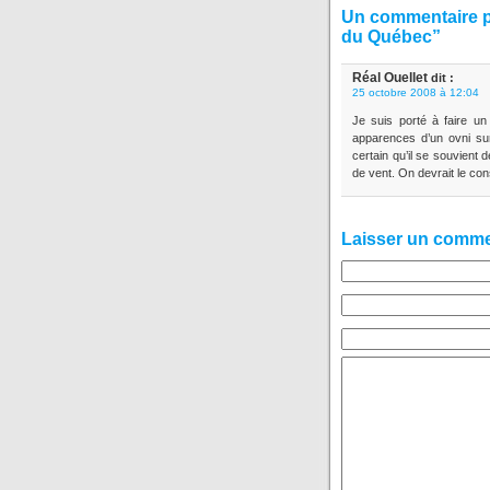
Un commentaire p
du Québec”
Réal Ouellet
dit :
25 octobre 2008 à 12:04
Je suis porté à faire un
apparences d’un ovni sur
certain qu’il se souvient 
de vent. On devrait le co
Laisser un comme