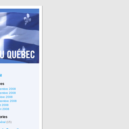
l
ves
embre 2008
embre 2008
obre 2008
tembre 2008
t 2008
let 2008
ories
éral
(15)