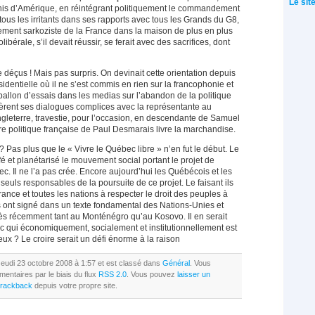
Le sit
nis d’Amérique, en réintégrant politiquement le commandement
 tous les irritants dans ses rapports avec tous les Grands du G8,
ment sarkoziste de la France dans la maison de plus en plus
ibérale, s’il devait réussir, se ferait avec des sacrifices, dont
e déçus ! Mais pas surpris. On devinait cette orientation depuis
dentielle où il ne s’est commis en rien sur la francophonie et
 ballon d’essais dans les medias sur l’abandon de la politique
tèrent ses dialogues complices avec la représentante au
leterre, travestie, pour l’occasion, en descendante de Samuel
e politique française de Paul Desmarais livre la marchandise.
 ? Pas plus que le « Vivre le Québec libre » n’en fut le début. Le
é et planétarisé le mouvement social portant le projet de
. Il ne l’a pas crée. Encore aujourd’hui les Québécois et les
uls responsables de la poursuite de ce projet. Le faisant ils
rance et toutes les nations à respecter le droit des peuples à
ls ont signé dans un texte fondamental des Nations-Unies et
 très récemment tant au Monténégro qu’au Kosovo. Il en serait
 qui économiquement, socialement et institutionnellement est
ux ? Le croire serait un défi énorme à la raison
e Jeudi 23 octobre 2008 à 1:57 et est classé dans
Général
. Vous
entaires par le biais du flux
RSS 2.0
. Vous pouvez
laisser un
 trackback
depuis votre propre site.