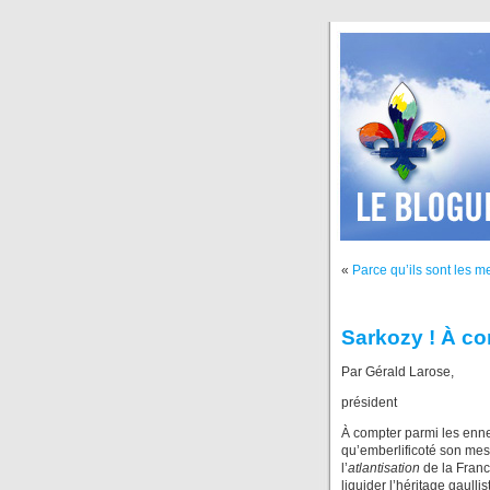
«
Parce qu’ils sont les me
Sarkozy ! À c
Par Gérald Larose,
président
À compter parmi les enn
qu’emberlificoté son mess
l’
atlantisation
de la Franc
liquider l’héritage gaull