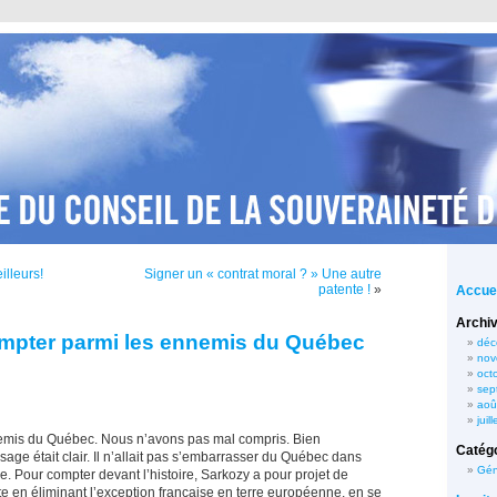
illeurs!
Signer un « contrat moral ? » Une autre
patente !
»
Accuei
Archi
ompter parmi les ennemis du Québec
déc
nov
oct
sep
aoû
juil
emis du Québec. Nous n’avons pas mal compris. Bien
Catég
age était clair. Il n’allait pas s’embarrasser du Québec dans
Gén
e. Pour compter devant l’histoire, Sarkozy a pour projet de
iste en éliminant l’exception française en terre européenne, en se