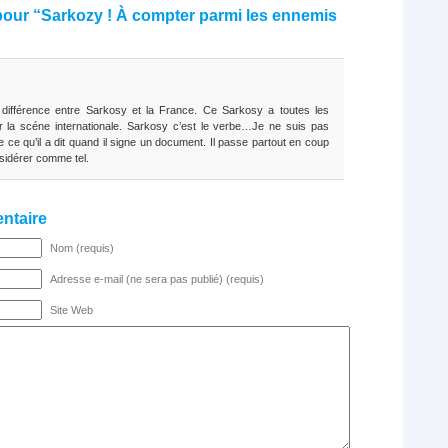
our “Sarkozy ! À compter parmi les ennemis
 différence entre Sarkosy et la France. Ce Sarkosy a toutes les
 la scéne internationale. Sarkosy c’est le verbe…Je ne suis pas
de ce qu’il a dit quand il signe un document. Il passe partout en coup
nsidérer comme tel.
ntaire
Nom (requis)
Adresse e-mail (ne sera pas publié) (requis)
Site Web