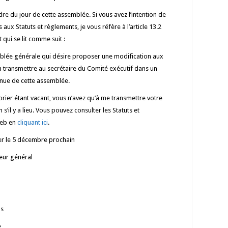
dre du jour de cette assemblée. Si vous avez l’intention de
ux Statuts et règlements, je vous réfère à l’article 13.2
 qui se lit comme suit :
lée générale qui désire proposer une modification aux
la transmettre au secrétaire du Comité exécutif dans un
tenue de cette assemblée.
orier étant vacant, vous n’avez qu’à me transmettre votre
s’il y a lieu. Vous pouvez consulter les Statuts et
web en
cliquant ici
.
rer le 5 décembre prochain
teur général
ns
e