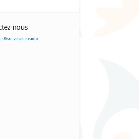
ctez-nous
nis@souverainete.info