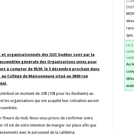
CON
ÉNE
MONT
deva
rass
qu
Le 3
conv
 et organisationnels des OUI Québec sont par la
cont
’assemblée générale des Organisations unies pour
Au l
ient à compter de 9h30, le 5 décembre prochain dans
con
0), au Collège de Maisonneuve situé au 3800 rue
dima
éal.
invi
 contribué un montant de 20$ (10$ pour les étudiants) au
t les organisations qui ont acquitté leur cotisation auront
 assemblée.
ur l’heure du midi. Nous vous prions de confirmer votre
r s’il est de votre intention de manger sur place afin que
rangements avec le personnel de la cafétéria.