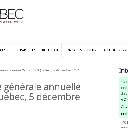
AIRES
»
JE PARTICIPE
BOUTIQUE
CONTACTS
LIENS
SALLE DE PRESSE
AIRES
»
JE PARTICIPE
BOUTIQUE
CONTACTS
LIENS
SALLE DE PRESSE
Int
énérale annuelle des OUI Québec, 5 décembre 2015
« L’
 générale annuelle
seul
uébec, 5 décembre
d’ad
MONT
L’in
seul
LES