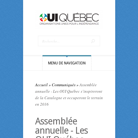
MENU DE NAVIGATION
Accueil
»
Communiqués
»
Assemblée
annuelle - Les OUI Québec s’inspireront
de la Catalogne et occuperont le terrain
en 2016
Assemblée
annuelle - Les